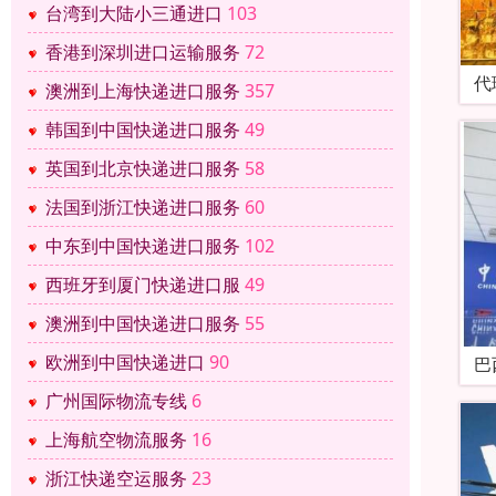
台湾到大陆小三通进口
103
香港到深圳进口运输服务
72
代
澳洲到上海快递进口服务
357
韩国到中国快递进口服务
49
英国到北京快递进口服务
58
法国到浙江快递进口服务
60
中东到中国快递进口服务
102
西班牙到厦门快递进口服
49
澳洲到中国快递进口服务
55
欧洲到中国快递进口
90
巴
广州国际物流专线
6
上海航空物流服务
16
浙江快递空运服务
23