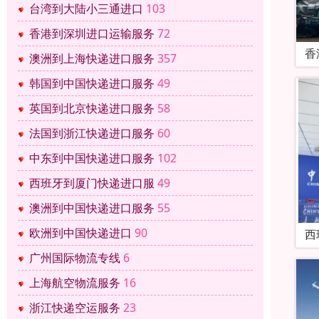
台湾到大陆小三通进口
103
香港到深圳进口运输服务
72
香
澳洲到上海快递进口服务
357
韩国到中国快递进口服务
49
英国到北京快递进口服务
58
法国到浙江快递进口服务
60
中东到中国快递进口服务
102
西班牙到厦门快递进口服
49
澳洲到中国快递进口服务
55
欧洲到中国快递进口
90
西
广州国际物流专线
6
上海航空物流服务
16
浙江快递空运服务
23