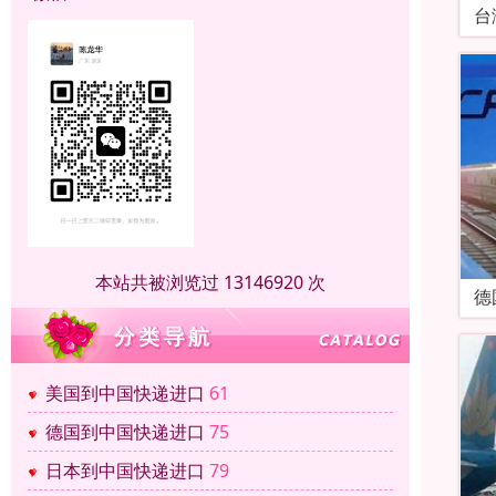
台
本站共被浏览过 13146920 次
德
美国到中国快递进口
61
德国到中国快递进口
75
日本到中国快递进口
79