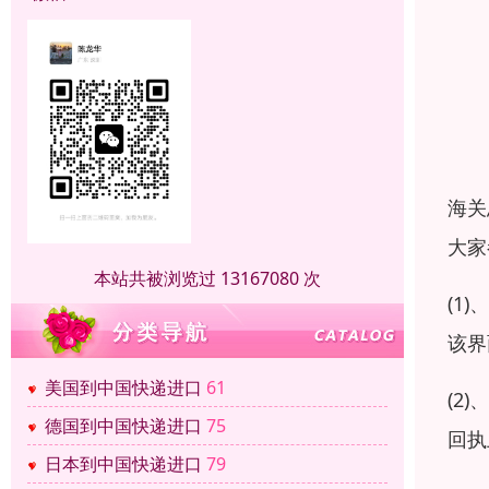
海关
大家
本站共被浏览过 13167080 次
(1
该界
美国到中国快递进口
61
(2
德国到中国快递进口
75
回执
日本到中国快递进口
79