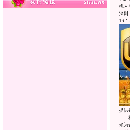
机人
深圳
19-1
提供
科瑞
赖为