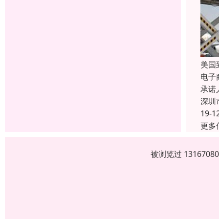
美国
电子
承诺
深圳
19-1
更多
被浏览过 13167