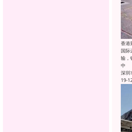
香港
国际
输，
中
深圳
19-1