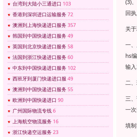
(3
台湾到大陆小三通进口
103
回执
香港到深圳进口运输服务
72
澳洲到上海快递进口服务
357
关于
韩国到中国快递进口服务
49
一、
英国到北京快递进口服务
58
hs
法国到浙江快递进口服务
60
输入
中东到中国快递进口服务
102
西班牙到厦门快递进口服
49
二、
澳洲到中国快递进口服务
55
三、
欧洲到中国快递进口
90
一次
广州国际物流专线
6
上海航空物流服务
16
填制
浙江快递空运服务
23