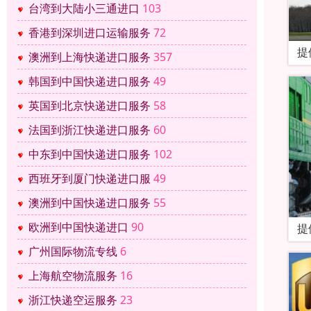
台湾到大陆小三通进口
103
香港到深圳进口运输服务
72
提
澳洲到上海快递进口服务
357
韩国到中国快递进口服务
49
英国到北京快递进口服务
58
法国到浙江快递进口服务
60
中东到中国快递进口服务
102
西班牙到厦门快递进口服
49
澳洲到中国快递进口服务
55
欧洲到中国快递进口
90
提
广州国际物流专线
6
上海航空物流服务
16
浙江快递空运服务
23