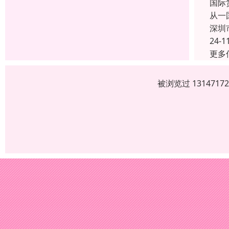
国际
从一
深圳
24-1
更多
被浏览过 13147