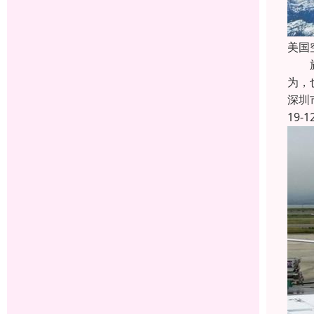
美国
旅客
为，
深圳
19-1