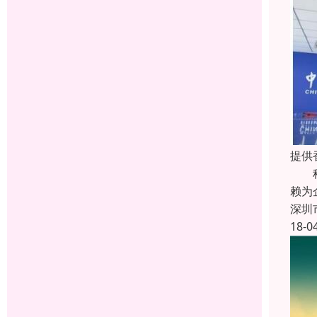
提供
科瑞
赖为
深圳
18-0