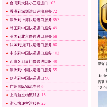
台湾到大陆小三通进口
103
香港到深圳进口运输服务
72
澳洲到上海快递进口服务
357
韩国到中国快递进口服务
49
英国到北京快递进口服务
58
法国到浙江快递进口服务
60
中东到中国快递进口服务
102
西班牙到厦门快递进口服
49
新加
澳洲到中国快递进口服务
55
科瑞
.f
欧洲到中国快递进口
90
深圳
广州国际物流专线
6
18-0
上海航空物流服务
16
浙江快递空运服务
23