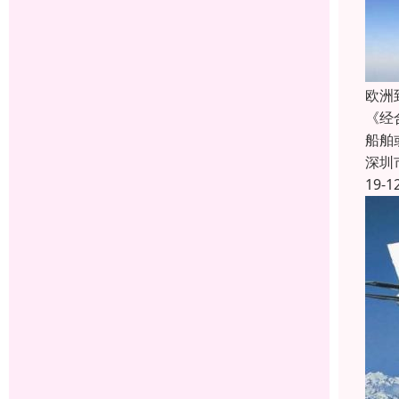
欧洲
《经
船舶
深圳
19-1