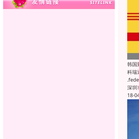
韩国
科瑞
.f
深圳
18-0