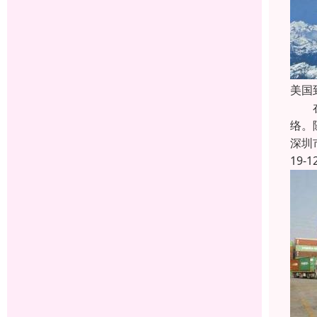
美国
在市
络。
深圳
19-1