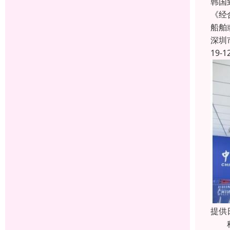
韩国
《经
船舶
深圳
19-1
提供
科瑞