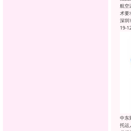
航空
术要
深圳
19-1
中东
托运