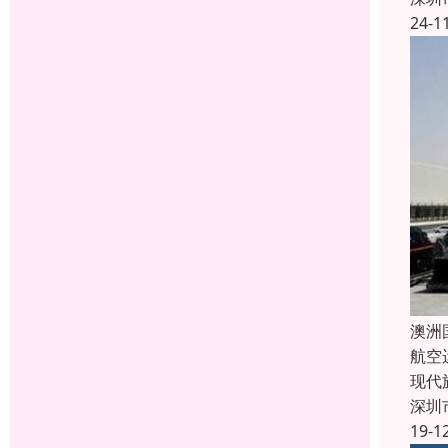
24-1
澳洲
航空
现代
深圳
19-1