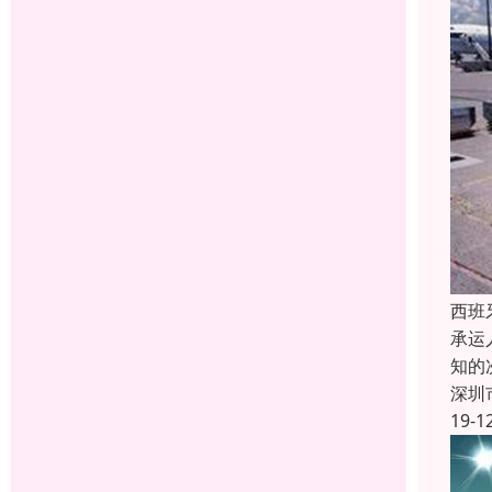
西班
承运
知的
深圳
19-1