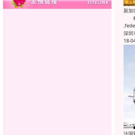
新加
科瑞
.f
深圳
18-0
法国