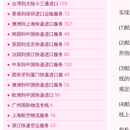
台湾到大陆小三通进口
103
实现
香港到深圳进口运输服务
72
澳洲到上海快递进口服务
357
(1
韩国到中国快递进口服务
49
(2
英国到北京快递进口服务
58
所指
法国到浙江快递进口服务
60
中东到中国快递进口服务
102
(3
西班牙到厦门快递进口服
49
线的
澳洲到中国快递进口服务
55
规定
欧洲到中国快递进口
90
(4
广州国际物流专线
6
线上
上海航空物流服务
16
浙江快递空运服务
23
包机