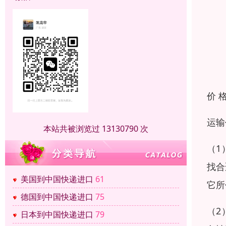
价 
运输
本站共被浏览过 13130790 次
（1
找合
美国到中国快递进口
61
它所
德国到中国快递进口
75
（2
日本到中国快递进口
79