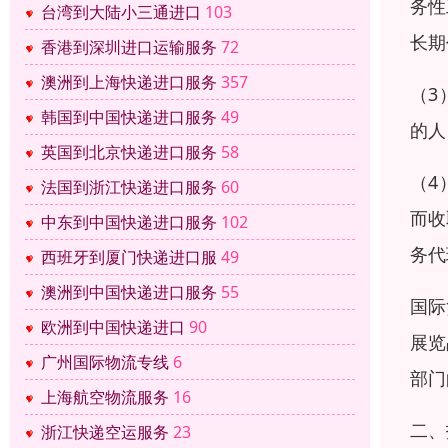
务性
台湾到大陆小三通进口
103
长期
香港到深圳进口运输服务
72
澳洲到上海快递进口服务
357
（3
韩国到中国快递进口服务
49
的人
英国到北京快递进口服务
58
（4
法国到浙江快递进口服务
60
而收
中东到中国快递进口服务
102
务代
西班牙到厦门快递进口服
49
澳洲到中国快递进口服务
55
国际
欧洲到中国快递进口
90
展览
广州国际物流专线
6
部门
上海航空物流服务
16
二、
浙江快递空运服务
23