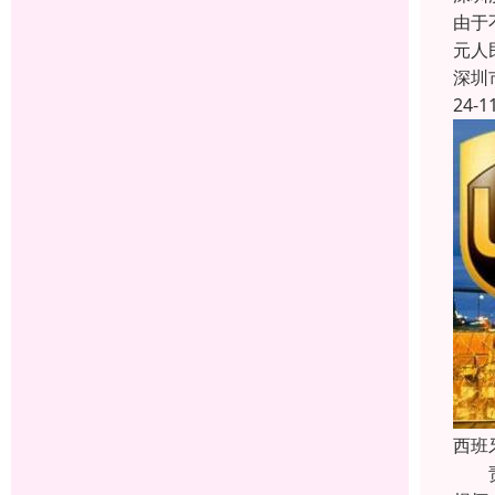
由于
元人
深圳
24-1
西班
责任