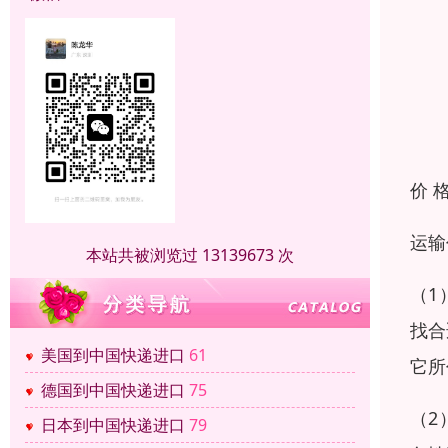
价 
运输
本站共被浏览过 13139673 次
（1
找合
美国到中国快递进口
61
它所
德国到中国快递进口
75
（2
日本到中国快递进口
79