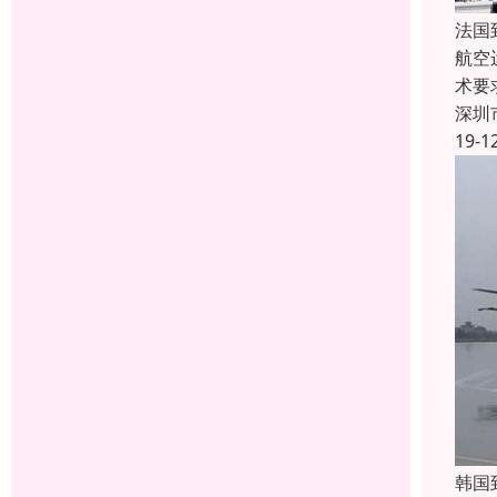
法国
航空
术要
深圳
19-1
韩国