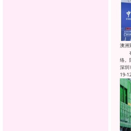
澳洲
在市
络。
深圳
19-1