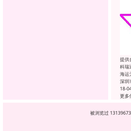
提供
科瑞
海运
深圳
18-0
更多
被浏览过 13139