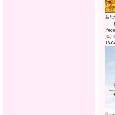
新加
科瑞
.f
深圳
18-0