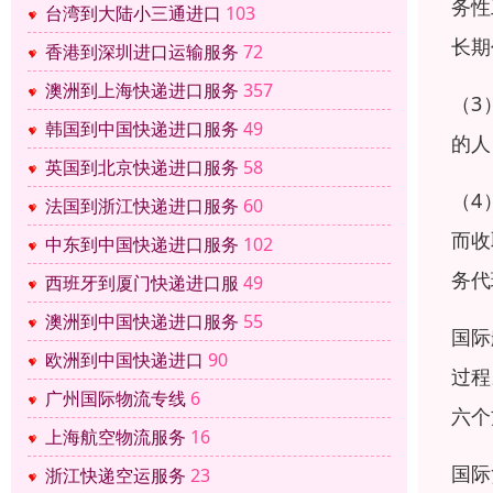
务性
台湾到大陆小三通进口
103
长期
香港到深圳进口运输服务
72
澳洲到上海快递进口服务
357
（3
韩国到中国快递进口服务
49
的人
英国到北京快递进口服务
58
（4
法国到浙江快递进口服务
60
而收
中东到中国快递进口服务
102
务代
西班牙到厦门快递进口服
49
澳洲到中国快递进口服务
55
国际
欧洲到中国快递进口
90
过程
广州国际物流专线
6
六个
上海航空物流服务
16
国际
浙江快递空运服务
23