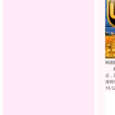
韩国
航空
点，
深圳
19-1