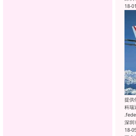
18-0
提供
科瑞
.f
深圳
18-0