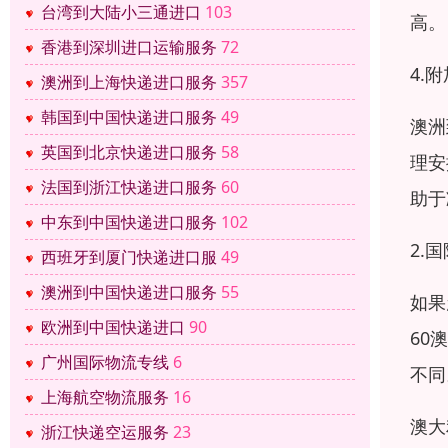
台湾到大陆小三通进口
103
高。
香港到深圳进口运输服务
72
4.
澳洲到上海快递进口服务
357
韩国到中国快递进口服务
49
澳洲
英国到北京快递进口服务
58
理安
法国到浙江快递进口服务
60
助于
中东到中国快递进口服务
102
2.
西班牙到厦门快递进口服
49
澳洲到中国快递进口服务
55
如果
欧洲到中国快递进口
90
60
广州国际物流专线
6
不同
上海航空物流服务
16
澳大
浙江快递空运服务
23