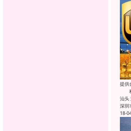
提供
科瑞
汕头
深圳
18-0