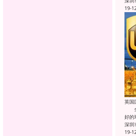
深圳
19-1
英国
全球
好的
深圳
19-1