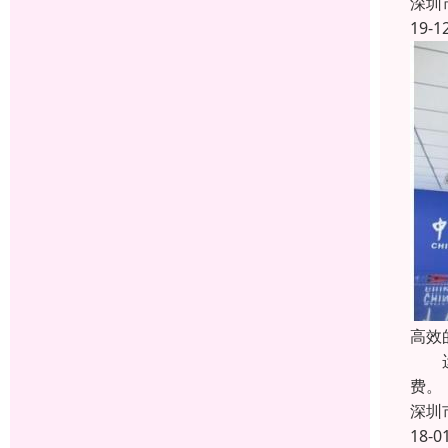
深圳
19-1
高效
运单
费。
深圳
18-0