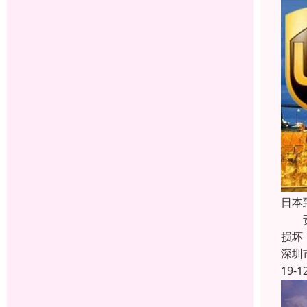
日本
责任
损坏
深圳
19-1