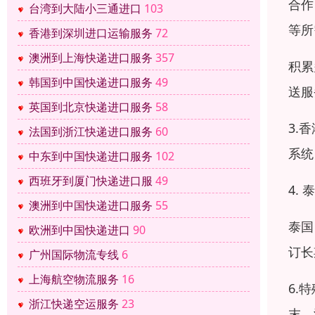
合作
台湾到大陆小三通进口
103
等所
香港到深圳进口运输服务
72
澳洲到上海快递进口服务
357
积累
韩国到中国快递进口服务
49
送服
英国到北京快递进口服务
58
3.
法国到浙江快递进口服务
60
系统
中东到中国快递进口服务
102
西班牙到厦门快递进口服
49
4.
澳洲到中国快递进口服务
55
泰国
欧洲到中国快递进口
90
订长
广州国际物流专线
6
上海航空物流服务
16
6.
浙江快递空运服务
23
末、