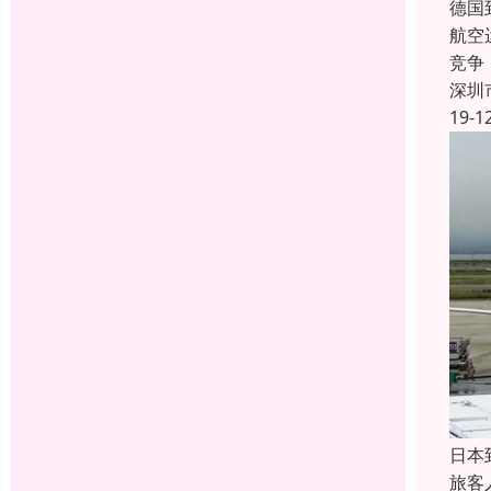
德国
航空
竞争
深圳
19-1
日本
旅客