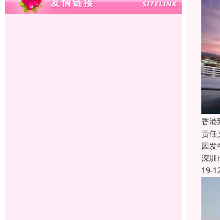
香港
责任
因发
深圳
19-1