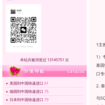
1主
1）
本站共被浏览过 13145751 次
泰国
口专
美国到中国快递进口
61
2.
德国到中国快递进口
75
与S
日本到中国快递进口
79