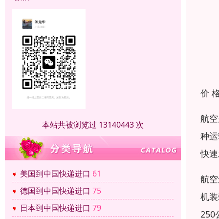
价 
航空
本站共被浏览过 13140443 次
种运
快速
美国到中国快递进口
61
航空
德国到中国快递进口
75
机装
日本到中国快递进口
79
25