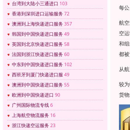
台湾到大陆小三通进口
103
每公
香港到深圳进口运输服务
72
航空
澳洲到上海快递进口服务
357
空运
韩国到中国快递进口服务
49
和组
英国到北京快递进口服务
58
都被
法国到浙江快递进口服务
60
中东到中国快递进口服务
102
从航
西班牙到厦门快递进口服
49
较为
澳洲到中国快递进口服务
55
货物
欧洲到中国快递进口
90
广州国际物流专线
6
上海航空物流服务
16
浙江快递空运服务
23