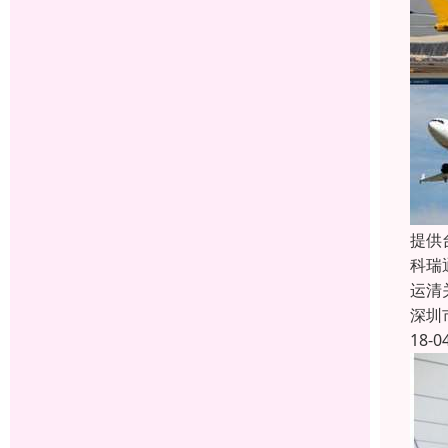
提供
科瑞
运清
深圳
18-0