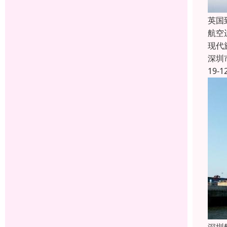
英国
航空
现代
深圳
19-1