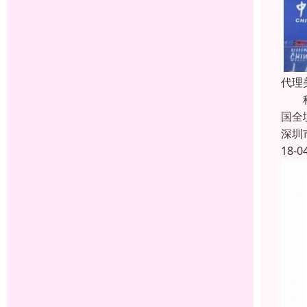
代理
科瑞
国全
深圳
18-0